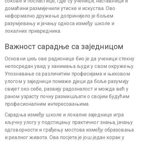
сокове и посластице, гдје су ученици, наставници и
домаћини размијенили утиске и искуства. Ово
неформално дружење допринијело је бољем
разумјевању и јачању односа између школе и
локалних привредника.
Важност сарадње са заједницом
Основни циљ ове радионице био је да ученици стекну
непосредан увид у занимања људи у свом окружењу.
Упознавање са различитим професијама и њиховом
улогом у заједници помаже дјеци да боље разумију
свијет око себе, развију радозналост и можда већ у
раном узрасту почну размишљати о својим будућим
професионалним интересовањима.
Сарадња између школе и локалне заједнице игра
кључну улогу у подстицању практичног знања, јачању
одговорности и грађењу мостова између образовања
и реалног живота. Ова посјета је још један корак у