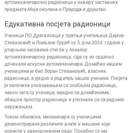
аутомеханичарској радионици у оквиру наставних
предмета
Моја околина
и
Природа и друштво
.
Едукативна посјета радионици
Ученици ПО Драгаловци у пратњи учитељица Дијане
Стевановић и Љиљане Грујић су 5. јуна 2024. године у
јутарњим часовима стигли у локалну
аутомеханичарску радионицу, гдје су их срдачно
дочекали искусни аутомеханичари. Домаћин нашим
ученицима је био Зоран Стевановић, власник
радионице, а уједно и родитељ наших ученика. Посјета
је започела упознавањем са особљем радионице,
након чега су ученици, заједно са домаћинима,
обишли простор радионице и упознали се са радним
окружењем.
Током обиласка, механичари су ученицима
демонстрирали различите алате и машине које
користе у свакодневном раду. Посебно су им