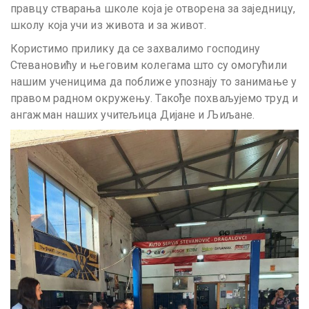
правцу стварања школе која је отворена за заједницу,
школу која учи из живота и за живот.
Користимо прилику да се захвалимо господину
Стевановићу и његовим колегама што су омогућили
нашим ученицима да поближе упознају то занимање у
правом радном окружењу. Такође похваљујемо труд и
ангажман наших учитељица Дијане и Љиљане.