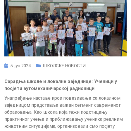
5. јун 2024.
ШКОЛСКЕ НОВОСТИ
Сарадња школе и локалне заједнице: Ученици у
посјети аутомеханичарској радионици
Унапређење наставе кроз повезивање са локалном
заједницом представља важан сегмент савременог
образовања. Као школа која тежи подстицању
практичног учења и приближавању ученика реалним
животним ситуацијама, организовали смо посјету