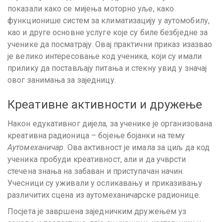
показали како се мијења моторно уље, како
функционише систем за климатизацију у аутомобилу,
као и друге основне услуге које су биле безбједне за
ученике да посматрају. Овај практични приказ изазвао
је велико интересовање код ученика, који су имали
прилику да постављају питања и стекну увид у значај
овог занимања за заједницу.
Креативне активности и дружење
Након едукативног дијела, за ученике је организована
креативна радионица – бојење бојанки на тему
Аутомеханичар
. Ова активност је имала за циљ да код
ученика пробуди креативност, али и да учврсти
стечена знања на забаван и приступачан начин.
Учесници су уживали у осликавању и приказивању
различитих сцена из аутомеханичарске радионице.
Посјета је завршена заједничким дружењем уз